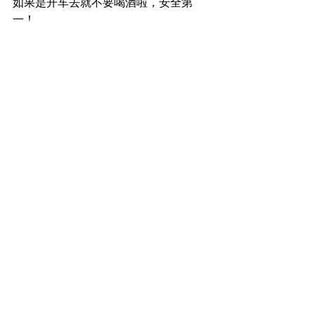
如果是开车去就不要喝酒啦，安全第
一！
门前停车位相对充足，有大片的停车
位，但是空间相对拥挤，大家注意避让
来往的车辆！
查看全部
最新文章