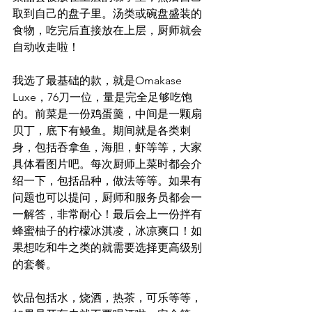
取到自己的盘子里。汤类或碗盘盛装的
食物，吃完后直接放在上层，厨师就会
自动收走啦！
我选了最基础的款，就是Omakase 
Luxe，76刀一位，量是完全足够吃饱
的。前菜是一份鸡蛋羹，中间是一颗扇
贝丁，底下有鳗鱼。期间就是各类刺
身，包括吞拿鱼，海胆，虾等等，大家
具体看图片吧。每次厨师上菜时都会介
绍一下，包括品种，做法等等。如果有
问题也可以提问，厨师和服务员都会一
一解答，非常耐心！最后会上一份拌有
蜂蜜柚子的柠檬冰淇凌，冰凉爽口！如
果想吃和牛之类的就需要选择更高级别
的套餐。
饮品包括水，烧酒，热茶，可乐等等，